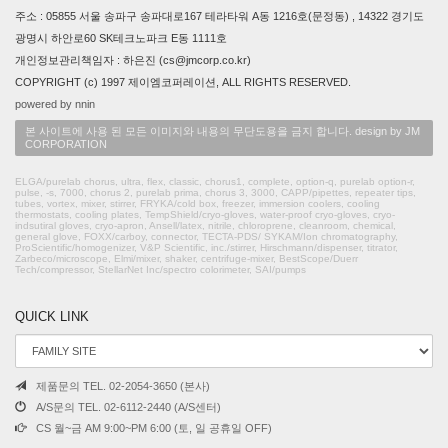
주소 : 05855 서울 송파구 송파대로167 테라타워 A동 1216호(문정동) , 14322 경기도
광명시 하안로60 SK테크노파크 E동 1111호
개인정보관리책임자 : 하은진 (cs@jmcorp.co.kr)
COPYRIGHT (c) 1997 제이엠코퍼레이션, ALL RIGHTS RESERVED.
powered by nnin
본 사이트에 사용 된 모든 이미지와 내용의 무단도용을 금지 합니다. design by JM
CORPORATION
ELGA/purelab chorus, ultra, flex, classic, chorus1, complete, option-q, purelab option-r,
pulse, -s, 7000, chorus 2, purelab prima, chorus 3, 3000, CAPP/pipettes, repeater tips,
tubes, vortex, mixer, stirrer, FRYKA/cold box, freezer, immersion coolers, cooling
thermostats, cooling plates, TempShield/cryo-gloves, water-proof cryo-gloves, cryo-
indsutiral gloves, cryo-apron, Ansell/latex, nitrile, chloroprene, cleanroom, chemical,
general glove, FOXX/carboy, connector, TECTA-PDS/ SYKAM/Ion chromatography,
ProScientific/homogenizer, V&P Scientific, inc./stirrer, Hirschmann/dispenser, titrator,
Zarbeco/microscope, Elmi/mixer, shaker, centrifuge-mixer, BestScope/Duerr
Tech/compressor, StellarNet Inc/spectro colorimeter, SAI/pumps
QUICK LINK
제품문의 TEL. 02-2054-3650 (본사)
A/S문의 TEL. 02-6112-2440 (A/S센터)
CS 월~금 AM 9:00~PM 6:00 (토, 일 공휴일 OFF)