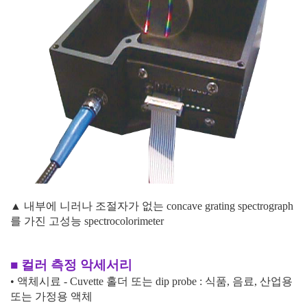
▲ 내부에 니러나 조절자가 없는 concave grating spectrograph
를 가진 고성능 spectrocolorimeter
■ 컬러 측정 악세서리
• 액체시료
- Cuvette
홀더 또는
dip probe :
식품
,
음료
,
산업용
또는 가정용 액체