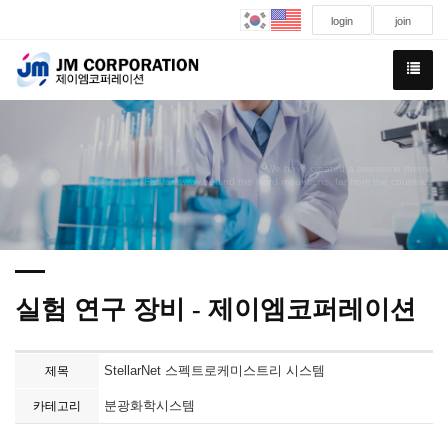
login
join
We have created a awesome theme
Far far away,behind the word mountains, far from the countries
실험 연구 장비 - 제이엠코퍼레이션
StellarNet 스펙트로케미스트리 시스템
제목
분광화학시스템
카테고리