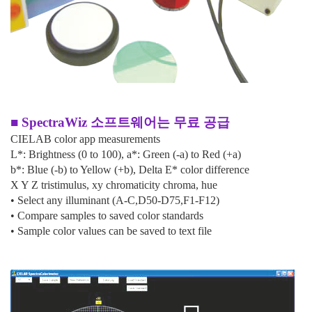
■
SpectraWiz
소프트웨어는 무료 공급
CIELAB color app measurements
L*: Brightness (0 to 100), a*: Green (-a) to Red (+a)
b*: Blue (-b) to Yellow (+b), Delta E* color difference
X Y Z tristimulus, xy chromaticity chroma, hue
•
Select any illuminant (A-C,D50-D75,F1-F12)
•
Compare samples to saved color standards
•
Sample color values can be saved to text file