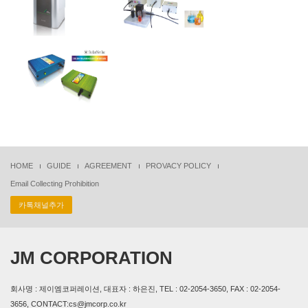
HOME
GUIDE
AGREEMENT
PROVACY POLICY
Email Collecting Prohibition
카톡채널추가
JM CORPORATION
회사명 : 제이엠코퍼레이션, 대표자 : 하은진, TEL : 02-2054-3650, FAX : 02-2054-
3656, CONTACT:cs@jmcorp.co.kr