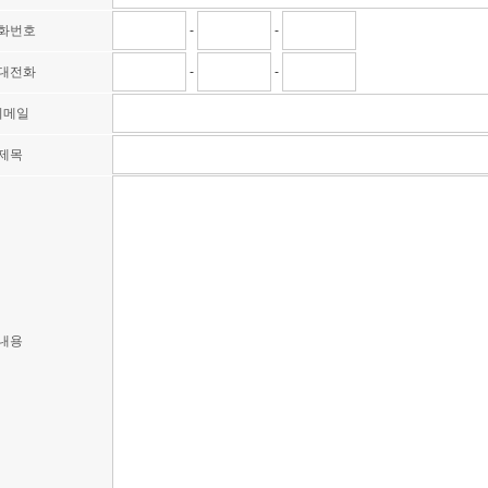
화번호
-
-
대전화
-
-
이메일
제목
내용