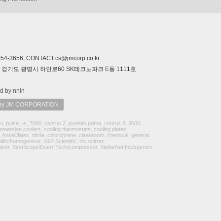
-3656, CONTACT:cs@jmcorp.co.kr
322 경기도 광명시 하안로60 SK테크노파크 E동 1111호
d by nnin
 JM CORPORATION
-r, pulse, -s, 7000, chorus 2, purelab prima, chorus 3, 3000,
immersion coolers, cooling thermostats, cooling plates,
Ansell/latex, nitrile, chloroprene, cleanroom, chemical, general
/homogenizer, V&P Scientific, inc./stirrer,
-mixer, BestScope/Duerr Tech/compressor, StellarNet Inc/spectro