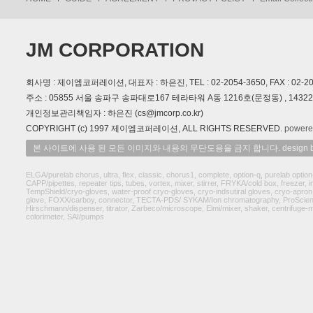
JM CORPORATION
회사명 : 제이엠코퍼레이션, 대표자 : 하은진, TEL : 02-2054-3650, FAX : 02-2054
주소 : 05855 서울 송파구 송파대로167 테라타워 A동 1216호(문정동) , 14
개인정보관리책임자 : 하은진 (cs@jmcorp.co.kr)
COPYRIGHT (c) 1997 제이엠코퍼레이션, ALL RIGHTS RESERVED.
powere
본 사이트에 사용 된 모든 이미지와 내용의 무단도용을 금지 합니다. design by
ELGA/purelab chorus, ultra, flex, classic, chorus1, complete, option-q, purelab option
CAPP/pipettes, repeater tips, tubes, vortex, mixer, stirrer, FRYKA/cold box, freezer, 
TempShield/cryo-gloves, water-proof cryo-gloves, cryo-indsutiral gloves, cryo-apron, 
glove, FOXX/carboy, connector, TECTA-PDS/ SYKAM/Ion chromatography, ProScientific
Hirschmann/dispenser, titrator, Zarbeco/microscope, Elmi/mixer, shaker, centrifuge
colorimeter, SAI/pumps