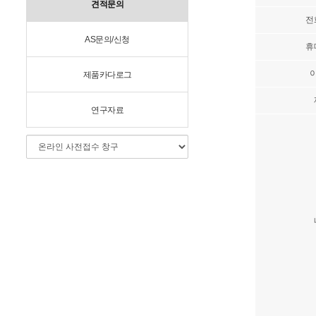
견적문의
전
AS문의/신청
휴
제품카다로그
연구자료