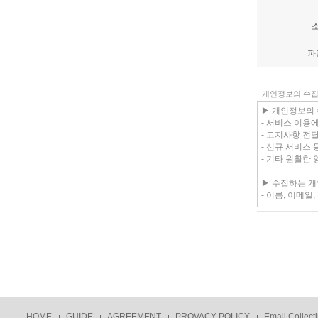
파
· 개인정보의 수
HOME
GUIDE
AGREEMENT
PROVACY POLICY
Email Collecti