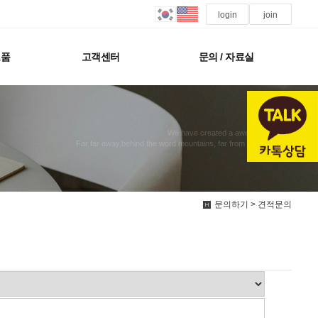
login
join
모품
고객센터
문의 / 자료실
We have created a awesome theme
Far far away,behind the word mountains, far from the countries
문의하기 > 견적문의