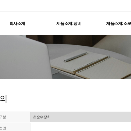
회사소개
제품소개:장비
제품소개:소
의
구분
성명